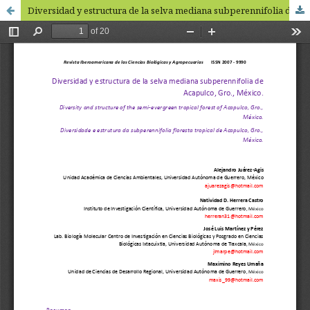
Diversidad y estructura de la selva mediana subperennifolia de Acapulco, Gro., México / Diversity and structure of the semi-evergreen tropical forest of Acapulco, Gro., México.