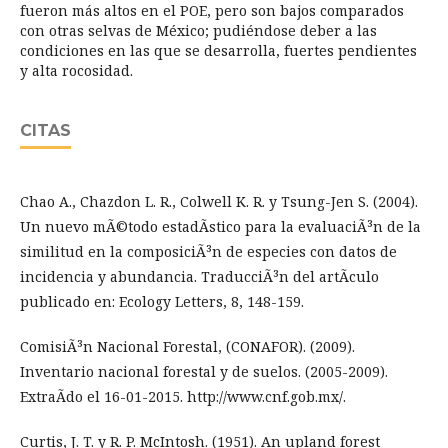
fueron más altos en el POE, pero son bajos comparados
con otras selvas de México; pudiéndose deber a las
condiciones en las que se desarrolla, fuertes pendientes
y alta rocosidad.
CITAS
Chao A., Chazdon L. R., Colwell K. R. y Tsung-Jen S. (2004).
Un nuevo mÃ©todo estadÃ­stico para la evaluaciÃ³n de la
similitud en la composiciÃ³n de especies con datos de
incidencia y abundancia. TraducciÃ³n del artÃ­culo
publicado en: Ecology Letters, 8, 148-159.
ComisiÃ³n Nacional Forestal, (CONAFOR). (2009).
Inventario nacional forestal y de suelos. (2005-2009).
ExtraÃ­do el 16-01-2015. http://www.cnf.gob.mx/.
Curtis, J. T. y R. P. McIntosh. (1951). An upland forest