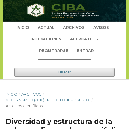
INICIO
ACTUAL
ARCHIVOS
AVISOS
INDEXACIONES
ACERCA DE
REGISTRARSE
ENTRAR
Buscar
INICIO
/
ARCHIVOS
/
VOL. 5 NÚM. 10 (2016): JULIO - DICIEMBRE 2016
/
Artículos Científicos
Diversidad y estructura de la