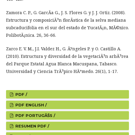
Zamora C. P., G. GarcÃ­a G., J. S. Flores G. y J. J. Ortiz. (2008).
Estructura y composiciÃ³n florÃ­stica de la selva mediana
subcaducifolia en el sur del estado de YucatÃ¡n, MÃ©xico.
PolibotÃ¡nica. 26, 36-66.
Zarco E. V. M., J.I. Valdez H., G. Ã?ngeles P. y O. Castillo A.
(2010). Estructura y diversidad de la vegetaciÃ³n arbÃ³rea
del Parque Estatal Agua Blanca Macuspana, Tabasco.
Universidad y Ciencia TrÃ³pico HÃºmedo. 26(1), 1-17.
PDF /
PDF ENGLISH /
PDF PORTUGÃŠS /
RESUMEN PDF /