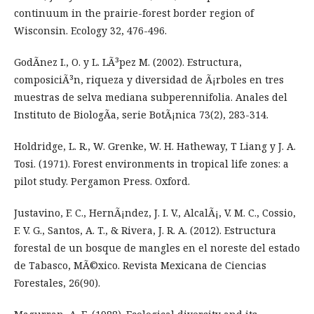
continuum in the prairie-forest border region of
Wisconsin. Ecology 32, 476-496.
GodÃ­nez I., O. y L. LÃ³pez M. (2002). Estructura,
composiciÃ³n, riqueza y diversidad de Ã¡rboles en tres
muestras de selva mediana subperennifolia. Anales del
Instituto de BiologÃ­a, serie BotÃ¡nica 73(2), 283-314.
Holdridge, L. R., W. Grenke, W. H. Hatheway, T Liang y J. A.
Tosi. (1971). Forest environments in tropical life zones: a
pilot study. Pergamon Press. Oxford.
Justavino, F. C., HernÃ¡ndez, J. I. V., AlcalÃ¡, V. M. C., Cossio,
F. V. G., Santos, A. T., & Rivera, J. R. A. (2012). Estructura
forestal de un bosque de mangles en el noreste del estado
de Tabasco, MÃ©xico. Revista Mexicana de Ciencias
Forestales, 26(90).