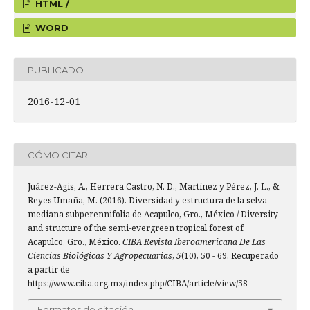
HTML /
WORD
PUBLICADO
2016-12-01
CÓMO CITAR
Juárez-Agis, A., Herrera Castro, N. D., Martínez y Pérez, J. L., &
Reyes Umaña, M. (2016). Diversidad y estructura de la selva
mediana subperennifolia de Acapulco, Gro., México / Diversity
and structure of the semi-evergreen tropical forest of
Acapulco, Gro., México.
CIBA Revista Iberoamericana De Las
Ciencias Biológicas Y Agropecuarias
,
5
(10), 50 - 69. Recuperado
a partir de
https://www.ciba.org.mx/index.php/CIBA/article/view/58
Formatos de citación