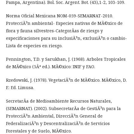
Pampa, Argentina). Bol. Soc. Argent. Bot. (43),1-2, 103-109.
Norma Oficial Mexicana NOM-059-SEMARNAT-2010.
ProtecciÃ³n ambiental- Especies nativas de MÃ©xico de
flora y fauna silvestres-CategorÃ­as de riesgo y
especificaciones para su inclusiÃ³n, exclusiÃ³n o cambio-
Lista de especies en riesgo.
Pennington, T.D. y Sarukhan, J. (1968). Arboles Tropicales
de MÃ©xico (5Âª ed.). MÃ©xico: INIF y FAO.
Rzedowski, J. (1978). VegetaciÃ³n de MÃ©xico. MÃ©xico, D.
F.: Ed. Limusa.
SecretarÃ­a de Medioambiente Recursos Naturales,
(SEMARNAT). (2002). SubsecretarÃ­a de GestiÃ³n para la
ProtecciÃ³n Ambiental, DirecciÃ³n General de
FederalizaciÃ³n y DescentralizaciÃ³n de Servicios
Forestales y de Suelo, MÃ©xico.