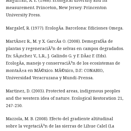
Magurran, A. E. (1988). Ecological diversity and its
measurement. Princeton, New Jersey: Princenton
University Press.
Margalef, R. (1977). EcologÃ­a. Barcelona: Ediciones Omega.
MartÃ­nez R., M. y X. GarcÃ­a O. (2008). DemografÃ­a de
plantas y regeneraciÃ³n de selvas en campos degradados.
En: SÃ¡nchez V., L.R., J. Galindo G. y F. DÃ­az F. (Eds).
EcologÃ­a, manejo y conservaciÃ³n de los ecosistemas de
montaÃ±a en MÃ©xico. MÃ©xico, D.F.: CONABIO,
Universidad Veracruzana y Mundi-Prensa.
Martinez, D. (2003). Protected areas, indigenous peoples
and the western idea of nature. Ecological Restoration 21,
247-250.
Mazzola, M. B. (2008). Efecto del gradiente altitudinal
sobre la vegetaciÃ³n de las sierras de Lihue Calel (La