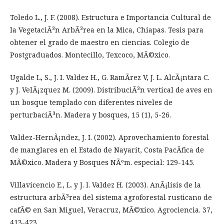
Toledo L., J. F. (2008). Estructura e Importancia Cultural de
la VegetaciÃ³n ArbÃ³rea en la Mica, Chiapas. Tesis para
obtener el grado de maestro en ciencias. Colegio de
Postgraduados. Montecillo, Texcoco, MÃ©xico.
Ugalde L, S., J. I. Valdez H., G. RamÃ­rez V, J. L. AlcÃ¡ntara C.
y J. VelÃ¡zquez M. (2009). DistribuciÃ³n vertical de aves en
un bosque templado con diferentes niveles de
perturbaciÃ³n. Madera y bosques, 15 (1), 5-26.
Valdez-HernÃ¡ndez, J. I. (2002). Aprovechamiento forestal
de manglares en el Estado de Nayarit, Costa PacÃ­fica de
MÃ©xico. Madera y Bosques NÃºm. especial: 129-145.
Villavicencio E., L. y J. I. Valdez H. (2003). AnÃ¡lisis de la
estructura arbÃ³rea del sistema agroforestal rusticano de
cafÃ© en San Miguel, Veracruz, MÃ©xico. Agrociencia. 37,
413-423.