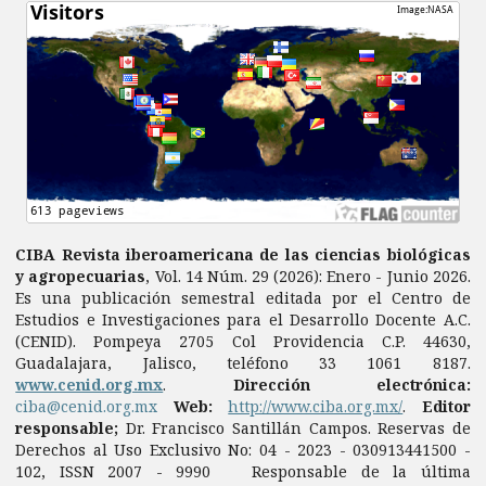
CIBA Revista iberoamericana de las ciencias biológicas
y agropecuarias
, Vol. 14 Núm. 29 (2026): Enero - Junio 2026.
Es una publicación semestral editada por el Centro de
Estudios e Investigaciones para el Desarrollo Docente A.C.
(CENID). Pompeya 2705 Col Providencia C.P. 44630,
Guadalajara, Jalisco, teléfono 33 1061 8187.
www.cenid.org.mx
.
Dirección electrónica:
ciba@cenid.org.mx
Web:
http://www.ciba.org.mx/
.
Editor
responsable;
Dr. Francisco Santillán Campos. Reservas de
Derechos al Uso Exclusivo No: 04 - 2023 - 030913441500 -
102, ISSN 2007 - 9990 Responsable de la última