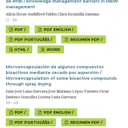
de RPBI / Knowledge management barriers in HBIW
management
Alicia Ibone Audiffred Valdes,Clara Escamilla Santana
21 - 38
PDF /
PDF ENGLISH /
PDF PORTUGÃŠS /
RESUMEN PDF /
HTML /
WORD
Microencapsulación de algunos compuestos
bioactivos mediante secado por aspersión /
Microencapsulation of some bioactive compounds
through spray drying
Juan José Luna Guevara,José Mariano López Fuentes,Oscar
Jiménez González,Lorena Luna Guevara
39 - 49
PDF /
PDF ENGLISH /
PDF PORTUGÃŠS /
RESUMEN PDF /