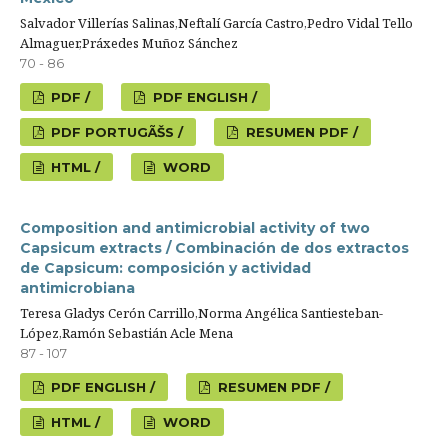
Salvador Villerías Salinas,Neftalí García Castro,Pedro Vidal Tello
Almaguer,Práxedes Muñoz Sánchez
70 - 86
PDF /
PDF ENGLISH /
PDF PORTUGÃŠS /
RESUMEN PDF /
HTML /
WORD
Composition and antimicrobial activity of two
Capsicum extracts / Combinación de dos extractos
de Capsicum: composición y actividad
antimicrobiana
Teresa Gladys Cerón Carrillo,Norma Angélica Santiesteban-
López,Ramón Sebastián Acle Mena
87 - 107
PDF ENGLISH /
RESUMEN PDF /
HTML /
WORD