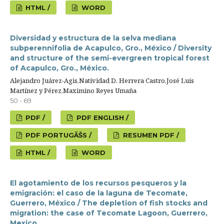
HTML /
WORD
Diversidad y estructura de la selva mediana
subperennifolia de Acapulco, Gro., México / Diversity
and structure of the semi-evergreen tropical forest
of Acapulco, Gro., México.
Alejandro Juárez-Agis,Natividad D. Herrera Castro,José Luis
Martínez y Pérez,Maximino Reyes Umaña
50 - 69
PDF /
PDF ENGLISH /
PDF PORTUGÃŠS /
RESUMEN PDF /
HTML /
WORD
El agotamiento de los recursos pesqueros y la
emigración: el caso de la laguna de Tecomate,
Guerrero, México / The depletion of fish stocks and
migration: the case of Tecomate Lagoon, Guerrero,
Mexico