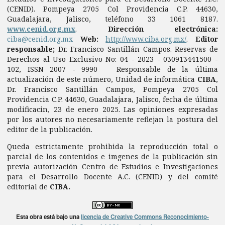
(CENID). Pompeya 2705 Col Providencia C.P. 44630,
Guadalajara, Jalisco, teléfono 33 1061 8187.
www.cenid.org.mx
.
Dirección electrónica:
ciba@cenid.org.mx
Web:
http://www.ciba.org.mx/
.
Editor
responsable;
Dr. Francisco Santillán Campos. Reservas de
Derechos al Uso Exclusivo No: 04 - 2023 - 030913441500 -
102, ISSN 2007 - 9990 Responsable de la última
actualización de este número, Unidad de informática
CIBA
,
Dr. Francisco Santillán Campos, Pompeya 2705 Col
Providencia C.P. 44630, Guadalajara, Jalisco, fecha de última
modificacin, 23 de enero 2025. Las opiniones expresadas
por los autores no necesariamente reflejan la postura del
editor de la publicación.
Queda estrictamente prohibida la reproducción total o
parcial de los contenidos e imgenes de la publicación sin
previa autorización Centro de Estudios e Investigaciones
para el Desarrollo Docente A.C. (CENID) y del comité
editorial de
CIBA.
Esta obra está bajo una
licencia de Creative Commons Reconocimiento-