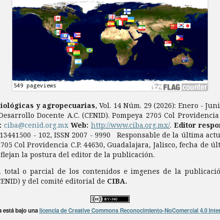
biológicas y agropecuarias
, Vol. 14 Núm. 29 (2026): Enero - Ju
Desarrollo Docente A.C. (CENID). Pompeya 2705 Col Providencia C
a:
ciba@cenid.org.mx
Web:
http://www.ciba.org.mx/
.
Editor respo
0913441500 - 102, ISSN 2007 - 9990 Responsable de la última act
705 Col Providencia C.P. 44630, Guadalajara, Jalisco, fecha de ú
ejan la postura del editor de la publicación.
total o parcial de los contenidos e imgenes de la publicaci
CENID) y del comité editorial de
CIBA.
a está bajo una
licencia de Creative Commons Reconocimiento-NoComercial 4.0 Inte