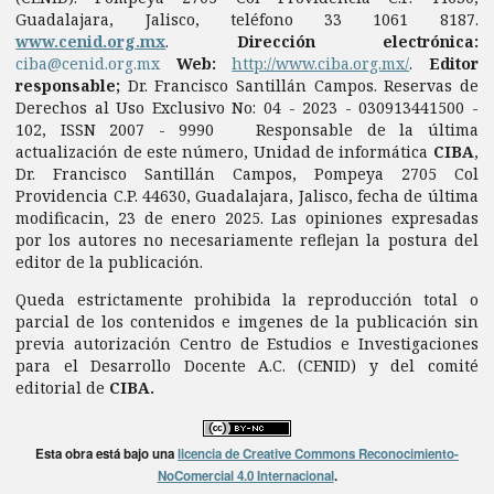
Guadalajara, Jalisco, teléfono 33 1061 8187.
www.cenid.org.mx
.
Dirección electrónica:
ciba@cenid.org.mx
Web:
http://www.ciba.org.mx/
.
Editor
responsable;
Dr. Francisco Santillán Campos. Reservas de
Derechos al Uso Exclusivo No: 04 - 2023 - 030913441500 -
102, ISSN 2007 - 9990 Responsable de la última
actualización de este número, Unidad de informática
CIBA
,
Dr. Francisco Santillán Campos, Pompeya 2705 Col
Providencia C.P. 44630, Guadalajara, Jalisco, fecha de última
modificacin, 23 de enero 2025. Las opiniones expresadas
por los autores no necesariamente reflejan la postura del
editor de la publicación.
Queda estrictamente prohibida la reproducción total o
parcial de los contenidos e imgenes de la publicación sin
previa autorización Centro de Estudios e Investigaciones
para el Desarrollo Docente A.C. (CENID) y del comité
editorial de
CIBA.
Esta obra está bajo una
licencia de Creative Commons Reconocimiento-
NoComercial 4.0 Internacional
.