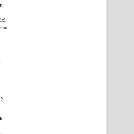
on
del
reas
n
, y
lo
de