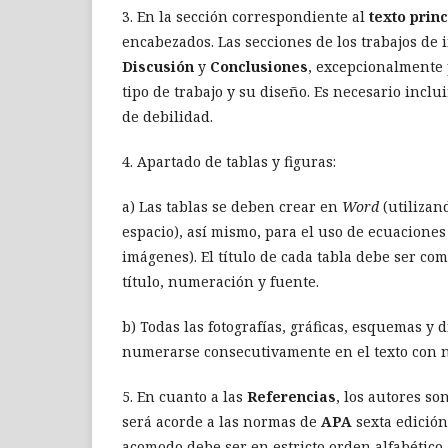
3. En la sección correspondiente al
texto princ
encabezados. Las secciones de los trabajos de 
Discusión
y
Conclusiones
, excepcionalmente
tipo de trabajo y su diseño. Es necesario inclui
de debilidad.
4. Apartado de tablas y figuras:
a) Las tablas se deben crear en
Word
(utilizan
espacio), así mismo, para el uso de ecuacion
imágenes). El título de cada tabla debe ser 
título, numeración y fuente.
b) Todas las fotografías, gráficas, esquemas 
numerarse consecutivamente en el texto con nú
5. En cuanto a las
Referencias
, los autores so
será acorde a las normas de
APA
sexta edición
acomodo debe ser en estricto orden alfabético