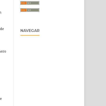
n
 de
NAVEGAR
mero
de