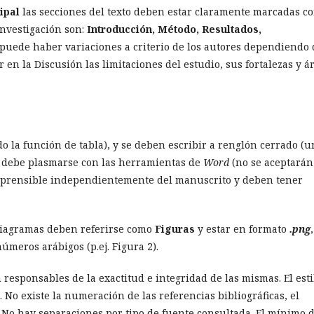
ipal
las secciones del texto deben estar claramente marcadas c
investigación son:
Introducción, Método, Resultados,
 puede haber
variaciones a criterio de los autores dependiendo 
r en la Discusión las limitaciones del estudio, sus fortalezas y á
do la función de tabla), y se deben escribir a renglón cerrado (u
es debe plasmarse con las herramientas de
Word
(no se aceptarán
comprensible independientemente del manuscrito y deben tener
y diagramas deben referirse como
Figuras
y estar en formato
.png
meros arábigos (p.ej. Figura 2).
n responsables de la exactitud e integridad de las mismas. El esti
. No existe la numeración de las referencias bibliográficas, el
. No hay separaciones por tipo de fuente consultada. El mínimo 