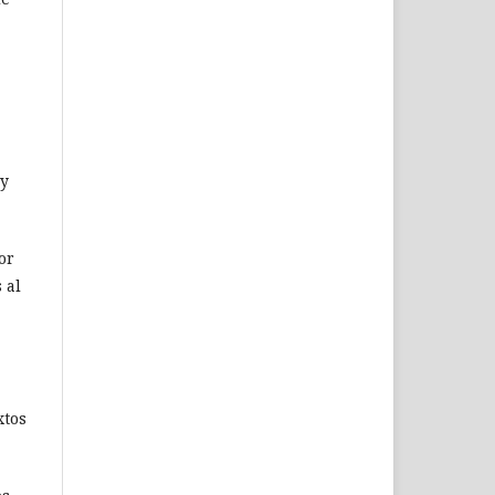
 y
or
 al
xtos