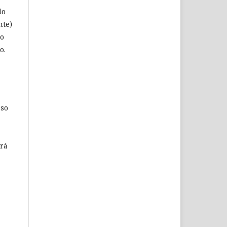
lo
nte)
 o
o.
aso
drá