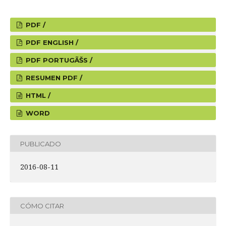
PDF /
PDF ENGLISH /
PDF PORTUGÃŠS /
RESUMEN PDF /
HTML /
WORD
PUBLICADO
2016-08-11
CÓMO CITAR