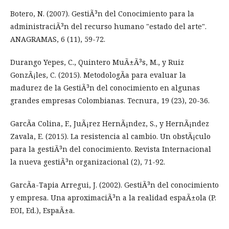
Botero, N. (2007). GestiÃ³n del Conocimiento para la
administraciÃ³n del recurso humano "estado del arte".
ANAGRAMAS, 6 (11), 59-72.
Durango Yepes, C., Quintero MuÃ±Ã³s, M., y Ruiz
GonzÃ¡les, C. (2015). MetodologÃ­a para evaluar la
madurez de la GestiÃ³n del conocimiento en algunas
grandes empresas Colombianas. Tecnura, 19 (23), 20-36.
GarcÃ­a Colina, F., JuÃ¡rez HernÃ¡ndez, S., y HernÃ¡ndez
Zavala, E. (2015). La resistencia al cambio. Un obstÃ¡culo
para la gestiÃ³n del conocimiento. Revista Internacional
la nueva gestiÃ³n organizacional (2), 71-92.
GarcÃ­a-Tapia Arregui, J. (2002). GestiÃ³n del conocimiento
y empresa. Una aproximaciÃ³n a la realidad espaÃ±ola (P.
EOI, Ed.), EspaÃ±a.