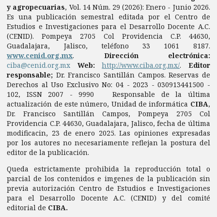
y agropecuarias
, Vol. 14 Núm. 29 (2026): Enero - Junio 2026.
Es una publicación semestral editada por el Centro de
Estudios e Investigaciones para el Desarrollo Docente A.C.
(CENID). Pompeya 2705 Col Providencia C.P. 44630,
Guadalajara, Jalisco, teléfono 33 1061 8187.
www.cenid.org.mx
.
Dirección electrónica:
ciba@cenid.org.mx
Web:
http://www.ciba.org.mx/
.
Editor
responsable;
Dr. Francisco Santillán Campos. Reservas de
Derechos al Uso Exclusivo No: 04 - 2023 - 030913441500 -
102, ISSN 2007 - 9990 Responsable de la última
actualización de este número, Unidad de informática
CIBA
,
Dr. Francisco Santillán Campos, Pompeya 2705 Col
Providencia C.P. 44630, Guadalajara, Jalisco, fecha de última
modificacin, 23 de enero 2025. Las opiniones expresadas
por los autores no necesariamente reflejan la postura del
editor de la publicación.
Queda estrictamente prohibida la reproducción total o
parcial de los contenidos e imgenes de la publicación sin
previa autorización Centro de Estudios e Investigaciones
para el Desarrollo Docente A.C. (CENID) y del comité
editorial de
CIBA.