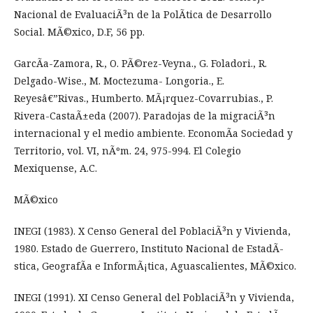
Nacional de EvaluaciÃ³n de la PolÃ­tica de Desarrollo
Social. MÃ©xico, D.F, 56 pp.
GarcÃ­a-Zamora, R., O. PÃ©rez-Veyna., G. Foladori., R.
Delgado-Wise., M. Moctezuma- Longoria., E.
Reyesâ€”Rivas., Humberto. MÃ¡rquez-Covarrubias., P.
Rivera-CastaÃ±eda (2007). Paradojas de la migraciÃ³n
internacional y el medio ambiente. EconomÃ­a Sociedad y
Territorio, vol. VI, nÃºm. 24, 975-994. El Colegio
Mexiquense, A.C.
MÃ©xico
INEGI (1983). X Censo General del PoblaciÃ³n y Vivienda,
1980. Estado de Guerrero, Instituto Nacional de EstadÃ­
stica, GeografÃ­a e InformÃ¡tica, Aguascalientes, MÃ©xico.
INEGI (1991). XI Censo General del PoblaciÃ³n y Vivienda,