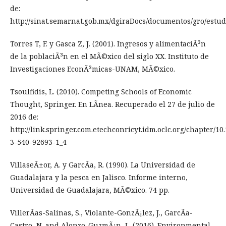
de:
http://sinat.semarnat.gob.mx/dgiraDocs/documentos/gro/estu
Torres T, F. y Gasca Z, J. (2001). Ingresos y alimentaciÃ³n
de la poblaciÃ³n en el MÃ©xico del siglo XX. Instituto de
Investigaciones EconÃ³micas-UNAM, MÃ©xico.
Tsoulfidis, L. (2010). Competing Schools of Economic
Thought, Springer. En LÃ­nea. Recuperado el 27 de julio de
2016 de:
http://link.springer.com.etechconricyt.idm.oclc.org/chapter/10
3-540-92693-1_4
VillaseÃ±or, A. y GarcÃ­a, R. (1990). La Universidad de
Guadalajara y la pesca en Jalisco. Informe interno,
Universidad de Guadalajara, MÃ©xico. 74 pp.
VillerÃ­as-Salinas, S., Violante-GonzÃ¡lez, J., GarcÃ­a-
Castro, N. and Alonzo-GuzmÃ¡n, L. (2016). Environmental