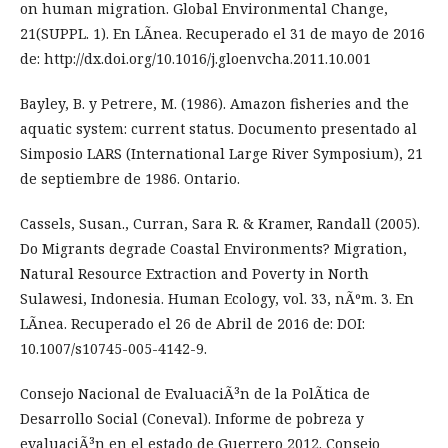
on human migration. Global Environmental Change,
21(SUPPL. 1). En LÃ­nea. Recuperado el 31 de mayo de 2016
de: http://dx.doi.org/10.1016/j.gloenvcha.2011.10.001
Bayley, B. y Petrere, M. (1986). Amazon fisheries and the
aquatic system: current status. Documento presentado al
Simposio LARS (International Large River Symposium), 21
de septiembre de 1986. Ontario.
Cassels, Susan., Curran, Sara R. & Kramer, Randall (2005).
Do Migrants degrade Coastal Environments? Migration,
Natural Resource Extraction and Poverty in North
Sulawesi, Indonesia. Human Ecology, vol. 33, nÃºm. 3. En
LÃ­nea. Recuperado el 26 de Abril de 2016 de: DOI:
10.1007/s10745-005-4142-9.
Consejo Nacional de EvaluaciÃ³n de la PolÃ­tica de
Desarrollo Social (Coneval). Informe de pobreza y
evaluaciÃ³n en el estado de Guerrero 2012. Consejo