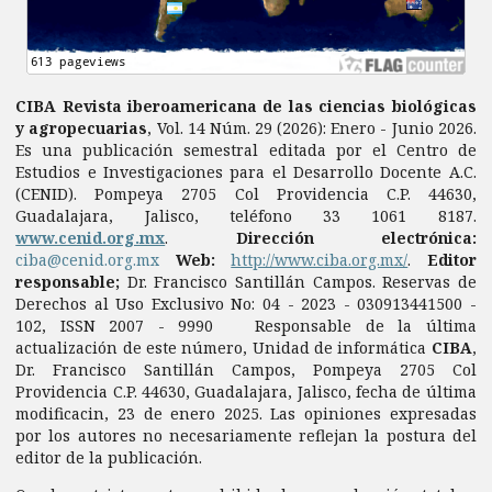
CIBA Revista iberoamericana de las ciencias biológicas
y agropecuarias
, Vol. 14 Núm. 29 (2026): Enero - Junio 2026.
Es una publicación semestral editada por el Centro de
Estudios e Investigaciones para el Desarrollo Docente A.C.
(CENID). Pompeya 2705 Col Providencia C.P. 44630,
Guadalajara, Jalisco, teléfono 33 1061 8187.
www.cenid.org.mx
.
Dirección electrónica:
ciba@cenid.org.mx
Web:
http://www.ciba.org.mx/
.
Editor
responsable;
Dr. Francisco Santillán Campos. Reservas de
Derechos al Uso Exclusivo No: 04 - 2023 - 030913441500 -
102, ISSN 2007 - 9990 Responsable de la última
actualización de este número, Unidad de informática
CIBA
,
Dr. Francisco Santillán Campos, Pompeya 2705 Col
Providencia C.P. 44630, Guadalajara, Jalisco, fecha de última
modificacin, 23 de enero 2025. Las opiniones expresadas
por los autores no necesariamente reflejan la postura del
editor de la publicación.