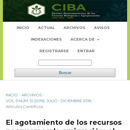
INICIO
ACTUAL
ARCHIVOS
AVISOS
INDEXACIONES
ACERCA DE
REGISTRARSE
ENTRAR
Buscar
INICIO
/
ARCHIVOS
/
VOL. 5 NÚM. 10 (2016): JULIO - DICIEMBRE 2016
/
Artículos Científicos
El agotamiento de los recursos