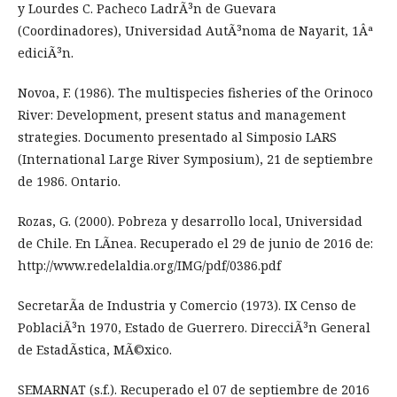
y Lourdes C. Pacheco LadrÃ³n de Guevara
(Coordinadores), Universidad AutÃ³noma de Nayarit, 1Âª
ediciÃ³n.
Novoa, F. (1986). The multispecies fisheries of the Orinoco
River: Development, present status and management
strategies. Documento presentado al Simposio LARS
(International Large River Symposium), 21 de septiembre
de 1986. Ontario.
Rozas, G. (2000). Pobreza y desarrollo local, Universidad
de Chile. En LÃ­nea. Recuperado el 29 de junio de 2016 de:
http://www.redelaldia.org/IMG/pdf/0386.pdf
SecretarÃ­a de Industria y Comercio (1973). IX Censo de
PoblaciÃ³n 1970, Estado de Guerrero. DirecciÃ³n General
de EstadÃ­stica, MÃ©xico.
SEMARNAT (s.f.). Recuperado el 07 de septiembre de 2016