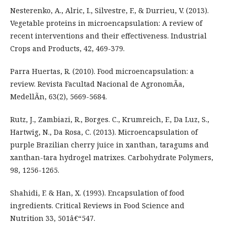
Nesterenko, A., Alric, I., Silvestre, F., & Durrieu, V. (2013).
Vegetable proteins in microencapsulation: A review of
recent interventions and their effectiveness. Industrial
Crops and Products, 42, 469-379.
Parra Huertas, R. (2010). Food microencapsulation: a
review. Revista Facultad Nacional de AgronomÃ­a,
MedellÃ­n, 63(2), 5669-5684.
Rutz, J., Zambiazi, R., Borges. C., Krumreich, F., Da Luz, S.,
Hartwig, N., Da Rosa, C. (2013). Microencapsulation of
purple Brazilian cherry juice in xanthan, taragums and
xanthan-tara hydrogel matrixes. Carbohydrate Polymers,
98, 1256-1265.
Shahidi, F. & Han, X. (1993). Encapsulation of food
ingredients. Critical Reviews in Food Science and
Nutrition 33, 501â€“547.