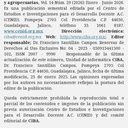
y agropecuarias
, Vol. 14 Núm. 29 (2026): Enero - Junio 2026.
Es una publicación semestral editada por el Centro de
Estudios e Investigaciones para el Desarrollo Docente A.C.
(CENID). Pompeya 2705 Col Providencia C.P. 44630,
Guadalajara, Jalisco, teléfono 33 1061 8187.
www.cenid.org.mx
.
Dirección electrónica:
ciba@cenid.org.mx
Web:
http://www.ciba.org.mx/
.
Editor
responsable;
Dr. Francisco Santillán Campos. Reservas de
Derechos al Uso Exclusivo No: 04 - 2023 - 030913441500 -
102, ISSN 2007 - 9990 Responsable de la última
actualización de este número, Unidad de informática
CIBA
,
Dr. Francisco Santillán Campos, Pompeya 2705 Col
Providencia C.P. 44630, Guadalajara, Jalisco, fecha de última
modificacin, 23 de enero 2025. Las opiniones expresadas
por los autores no necesariamente reflejan la postura del
editor de la publicación.
Queda estrictamente prohibida la reproducción total o
parcial de los contenidos e imgenes de la publicación sin
previa autorización Centro de Estudios e Investigaciones
para el Desarrollo Docente A.C. (CENID) y del comité
editorial de
CIBA.