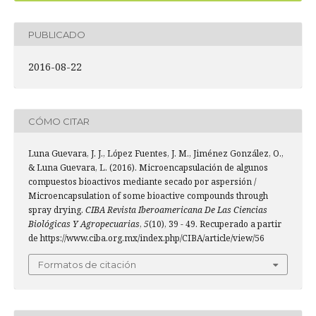
PUBLICADO
2016-08-22
CÓMO CITAR
Luna Guevara, J. J., López Fuentes, J. M., Jiménez González, O.,
& Luna Guevara, L. (2016). Microencapsulación de algunos
compuestos bioactivos mediante secado por aspersión /
Microencapsulation of some bioactive compounds through
spray drying.
CIBA Revista Iberoamericana De Las Ciencias
Biológicas Y Agropecuarias
,
5
(10), 39 - 49. Recuperado a partir
de https://www.ciba.org.mx/index.php/CIBA/article/view/56
Formatos de citación