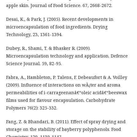
apple skin. Journal of Food Science. 67, 2668-2672.
Desai, K., & Park, J. (2005). Recent developments in
microencapsulation of food ingredients. Drying
Technology, 23, 1361-1394.
Dubey, R., Shami, T. & Bhasker R. (2009).
Microencapsulation technology and application. Defence
Science Journal. 59, 82-95.
Fabra, A., Hambleton, P. Talens, F. Debeaufort & A. Voilley
(2009). Influence of interactions on wÃ¡ter and aroma
permeabilities of i-carrageenanâ€“oleic acidâ€“beeswax
films used for flavour encapsulation. Carbohydrate
Polymers 76(2): 325-332.
Fang, Z. & Bhandari, B. (2011). Effect of spray drying and
storage on the stability of bayberry polyphenols. Food
Chemistry, 129, 1139-1147.