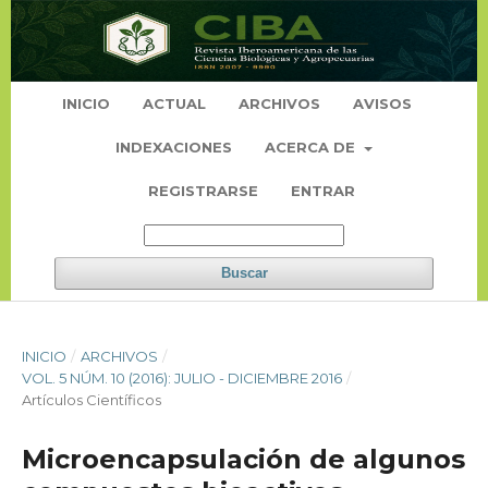
INICIO
ACTUAL
ARCHIVOS
AVISOS
INDEXACIONES
ACERCA DE
REGISTRARSE
ENTRAR
Buscar
INICIO
/
ARCHIVOS
/
VOL. 5 NÚM. 10 (2016): JULIO - DICIEMBRE 2016
/
Artículos Científicos
Microencapsulación de algunos