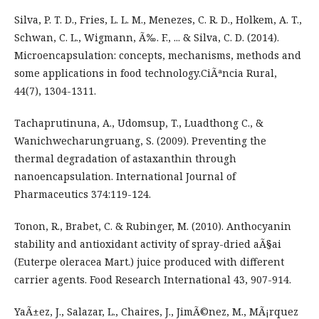
Silva, P. T. D., Fries, L. L. M., Menezes, C. R. D., Holkem, A. T.,
Schwan, C. L., Wigmann, Ã‰. F., ... & Silva, C. D. (2014).
Microencapsulation: concepts, mechanisms, methods and
some applications in food technology.CiÃªncia Rural,
44(7), 1304-1311.
Tachaprutinuna, A., Udomsup, T., Luadthong C., &
Wanichwecharungruang, S. (2009). Preventing the
thermal degradation of astaxanthin through
nanoencapsulation. International Journal of
Pharmaceutics 374:119-124.
Tonon, R., Brabet, C. & Rubinger, M. (2010). Anthocyanin
stability and antioxidant activity of spray-dried aÃ§ai
(Euterpe oleracea Mart.) juice produced with different
carrier agents. Food Research International 43, 907-914.
YaÃ±ez, J., Salazar, L., Chaires, J., JimÃ©nez, M., MÃ¡rquez