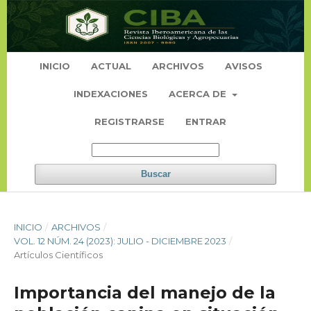
INICIO
ACTUAL
ARCHIVOS
AVISOS
INDEXACIONES
ACERCA DE
REGISTRARSE
ENTRAR
Buscar
INICIO
/
ARCHIVOS
/
VOL. 12 NÚM. 24 (2023): JULIO - DICIEMBRE 2023
/
Artículos Científicos
Importancia del manejo de la