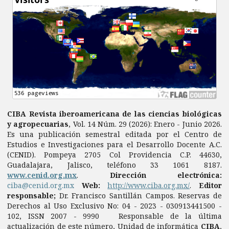
CIBA Revista iberoamericana de las ciencias biológicas
y agropecuarias
, Vol. 14 Núm. 29 (2026): Enero - Junio 2026.
Es una publicación semestral editada por el Centro de
Estudios e Investigaciones para el Desarrollo Docente A.C.
(CENID). Pompeya 2705 Col Providencia C.P. 44630,
Guadalajara, Jalisco, teléfono 33 1061 8187.
www.cenid.org.mx
.
Dirección electrónica:
ciba@cenid.org.mx
Web:
http://www.ciba.org.mx/
.
Editor
responsable;
Dr. Francisco Santillán Campos. Reservas de
Derechos al Uso Exclusivo No: 04 - 2023 - 030913441500 -
102, ISSN 2007 - 9990 Responsable de la última
actualización de este número, Unidad de informática
CIBA
,