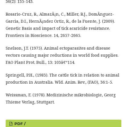
36(2): 135-143.
Rosario-Cruz, R., AlmazÃ¡n, C., Miller, R.J., DomÃ­nguez-
Garcia, D.I., HernÃ¡ndez Ortiz, R., de la Fuente, J. (2009).
Genetic Basis and impact of tick acaricide resistance.
Frontiers in Bioscience. 14, 2657-2665.
Snelson, J.T. (1975). Animal ectoparasites and disease
vectors causing major reductions in world food supplies.
FAO Plant Prot. Bull., 13: 103â€“114.
Springell, P.H., (1983). The cattle tick in relation to animal
production in Australia. Wld. Anim. Rev., (FAO), 36:1-5.
Weissman, E. (1978). Medizinische mikrobiologie, Georg
Thieme Verlag, Stuttgart.
PDF /