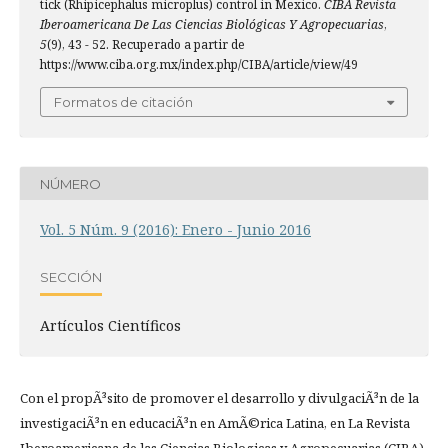
tick (Rhipicephalus microplus) control in Mexico.
CIBA Revista
Iberoamericana De Las Ciencias Biológicas Y Agropecuarias
,
5
(9), 43 - 52. Recuperado a partir de
https://www.ciba.org.mx/index.php/CIBA/article/view/49
Formatos de citación
NÚMERO
Vol. 5 Núm. 9 (2016): Enero - Junio 2016
SECCIÓN
Artículos Científicos
Con el propÃ³sito de promover el desarrollo y divulgaciÃ³n de la
investigaciÃ³n en educaciÃ³n en AmÃ©rica Latina, en La Revista