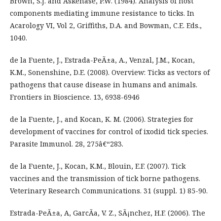
Brown, S.J. and Askenase, P.W. (1984). Analysis of host
components mediating immune resistance to ticks. In
Acarology VI, Vol 2, Griffiths, D.A. and Bowman, C.E. Eds.,
1040.
de la Fuente, J., Estrada-PeÃ±a, A., Venzal, J.M., Kocan,
K.M., Sonenshine, D.E. (2008). Overview: Ticks as vectors of
pathogens that cause disease in humans and animals.
Frontiers in Bioscience. 13, 6938-6946
de la Fuente, J., and Kocan, K. M. (2006). Strategies for
development of vaccines for control of ixodid tick species.
Parasite Immunol. 28, 275â€“283.
de la Fuente, J., Kocan, K.M., Blouin, E.F. (2007). Tick
vaccines and the transmission of tick borne pathogens.
Veterinary Research Communications. 31 (suppl. 1) 85-90.
Estrada-PeÃ±a, A, GarcÃ­a, V. Z., SÃ¡nchez, H.F. (2006). The