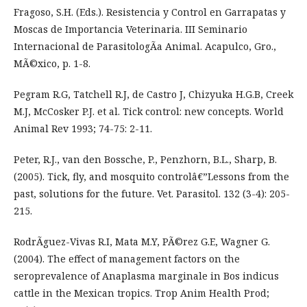
Fragoso, S.H. (Eds.). Resistencia y Control en Garrapatas y
Moscas de Importancia Veterinaria. III Seminario
Internacional de ParasitologÃ­a Animal. Acapulco, Gro.,
MÃ©xico, p. 1-8.
Pegram R.G, Tatchell R.J, de Castro J, Chizyuka H.G.B, Creek
M.J, McCosker P.J. et al. Tick control: new concepts. World
Animal Rev 1993; 74-75: 2-11.
Peter, R.J., van den Bossche, P., Penzhorn, B.L., Sharp, B.
(2005). Tick, fly, and mosquito controlâ€”Lessons from the
past, solutions for the future. Vet. Parasitol. 132 (3-4): 205-
215.
RodrÃ­guez-Vivas R.I, Mata M.Y, PÃ©rez G.E, Wagner G.
(2004). The effect of management factors on the
seroprevalence of Anaplasma marginale in Bos indicus
cattle in the Mexican tropics. Trop Anim Health Prod;