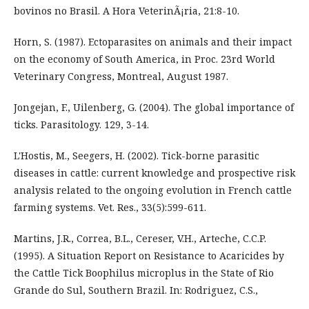
bovinos no Brasil. A Hora VeterinÃ¡ria, 21:8-10.
Horn, S. (1987). Ectoparasites on animals and their impact
on the economy of South America, in Proc. 23rd World
Veterinary Congress, Montreal, August 1987.
Jongejan, F., Uilenberg, G. (2004). The global importance of
ticks. Parasitology. 129, 3-14.
L'Hostis, M., Seegers, H. (2002). Tick-borne parasitic
diseases in cattle: current knowledge and prospective risk
analysis related to the ongoing evolution in French cattle
farming systems. Vet. Res., 33(5):599-611.
Martins, J.R., Correa, B.L., Cereser, V.H., Arteche, C.C.P.
(1995). A Situation Report on Resistance to Acaricides by
the Cattle Tick Boophilus microplus in the State of Rio
Grande do Sul, Southern Brazil. In: Rodriguez, C.S.,