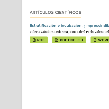
ARTÍCULOS CIENTÍFICOS
Estratificación e incubación: ¿imprescindi
Valeria Gándara Ledezma,Jesus Edrel Perla Valenzue
PDF
PDF ENGLISH
WOR