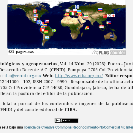
biológicas y agropecuarias
, Vol. 14 Núm. 29 (2026): Enero - Ju
Desarrollo Docente A.C. (CENID). Pompeya 2705 Col Providencia C
a:
ciba@cenid.org.mx
Web:
http://www.ciba.org.mx/
.
Editor respo
0913441500 - 102, ISSN 2007 - 9990 Responsable de la última act
705 Col Providencia C.P. 44630, Guadalajara, Jalisco, fecha de ú
ejan la postura del editor de la publicación.
total o parcial de los contenidos e imgenes de la publicaci
CENID) y del comité editorial de
CIBA.
a está bajo una
licencia de Creative Commons Reconocimiento-NoComercial 4.0 Inte