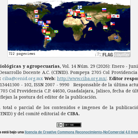
biológicas y agropecuarias
, Vol. 14 Núm. 29 (2026): Enero - Ju
Desarrollo Docente A.C. (CENID). Pompeya 2705 Col Providencia C
a:
ciba@cenid.org.mx
Web:
http://www.ciba.org.mx/
.
Editor respo
0913441500 - 102, ISSN 2007 - 9990 Responsable de la última act
705 Col Providencia C.P. 44630, Guadalajara, Jalisco, fecha de ú
ejan la postura del editor de la publicación.
total o parcial de los contenidos e imgenes de la publicaci
CENID) y del comité editorial de
CIBA.
a está bajo una
licencia de Creative Commons Reconocimiento-NoComercial 4.0 Inte