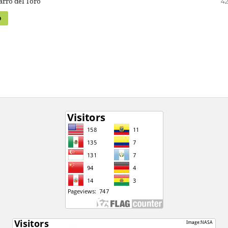
arro del Toro
42
D