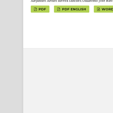
Alejandro Arturo Rivera Sánchez,Guillermo José Nav
PDF
PDF ENGLISH
WOR