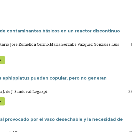
de contaminantes básicos en un reactor discontinuo
Mario José Romellón Cerino,María Berzabé Vázquez González,Luis
D
 ephippiatus pueden copular, pero no generan
a,J. de J. Sandoval-Legazpi
33
D
l provocado por el vaso desechable y la necesidad de