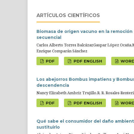
ARTÍCULOS CIENTÍFICOS
Biomasa de origen vacuno en la remoción 
secuencial
Carlos Alberto Torres Balcázar,Gaspar López Ocaña,
Enrique Comparán Sánchez
PDF
PDF ENGLISH
WOR
Los abejorros Bombus impatiens y Bombus
descendencia
Nancy Elizabeth Ambriz Trujillo,R. R. Rosales-Renterí
PDF
PDF ENGLISH
WOR
Qué sabe el consumidor del daño ambienta
sustituirlo