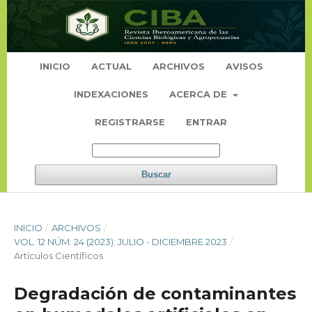
INICIO
ACTUAL
ARCHIVOS
AVISOS
INDEXACIONES
ACERCA DE
REGISTRARSE
ENTRAR
Buscar
INICIO
/
ARCHIVOS
/
VOL. 12 NÚM. 24 (2023): JULIO - DICIEMBRE 2023
/
Artículos Científicos
Degradación de contaminantes