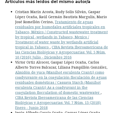
Artículos más leídos del mismo autor/a
Cristian Marín Acosta, Rudy Solís Silván, Gaspar
López Ocaña, Raúl Germán Bautista Margulis, Mario
José Romellón Cerino,
Tratamiento de aguas
residuales por humedales artificiales tropicales en
Tabasco, México / Constructed wastewater treatment
by tropical -wetlands in Tabasco, Mexico /
Treatment of water waste by wetlands artificial
tropical in Tabasco
,
CIBA Revista Iberoamericana de
las Ciencias Biológicas y Agropecuarias: Vol. 5 Núm.
10 (2016): Julio - Diciembre 2016
Víctor Ortiz Alcocer, Gaspar López Ocaña, Carlos
Alberto Torres Balcazar, Liliana Pampillón González,
Almidón de yuca (Manihot esculenta Crantz) como
coadyuvante en la coagulación floculación de aguas
residuales domésticas / Cassava Starch (Manihot
esculenta Crantz) As a coadyuvant in the
coagulation flocculation of domestic wastewater
,
CIBA Revista Iberoamericana de las Ciencias
Biológicas y Agropecuarias: Vol. 7 Núm. 13 (2018):
Enero - Junio 2018
Jesús Alfredo García Ocaña, Gaspar López Ocaña,