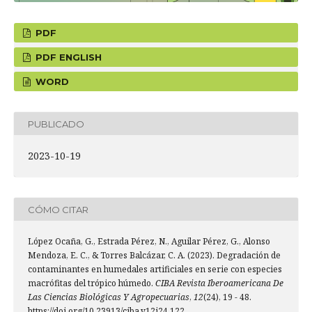
PDF
PDF ENGLISH
WORD
PUBLICADO
2023-10-19
CÓMO CITAR
López Ocaña, G., Estrada Pérez, N., Aguilar Pérez, G., Alonso
Mendoza, E. C., & Torres Balcázar, C. A. (2023). Degradación de
contaminantes en humedales artificiales en serie con especies
macrófitas del trópico húmedo.
CIBA Revista Iberoamericana De
Las Ciencias Biológicas Y Agropecuarias
,
12
(24), 19 - 48.
https://doi.org/10.23913/ciba.v12i24.122